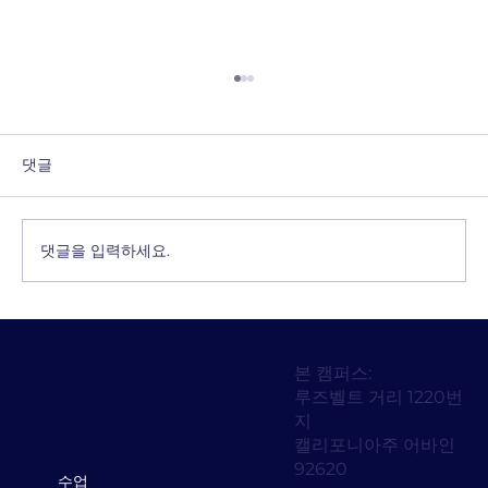
댓글
댓글을 입력하세요.
디지털 SAT 고득점을 위한 핵심 비결 공개:
성공을 위한 팁, 준비 및 전략
본 캠퍼스:
루즈벨트 거리 1220번
지
캘리포니아주 어바인
92620
수업