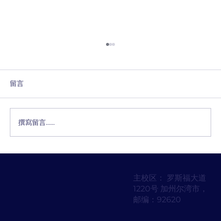
留言
撰寫留言......
改写算抄袭吗？学生和家长需要了解的事
项
主校区： 罗斯福大道
1220号 加州尔湾市，
邮编：92620