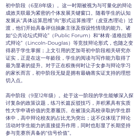
初中阶段（6至8年级）。这一时期被视为与可量化的辩论
成效关联最为紧密的个体发展关键窗口。随着学生的认知
发展从“具体运算思维”向“形式运算推理”（皮亚杰理论）过
渡，他们开始具备评估抽象主张及假设性情境的能力。诸
如“公共论坛式辩论”（Public Forum）和“林肯-道格拉斯
式辩论”（Lincoln-Douglas）等竞技辩论形式，也随之变
得易于学生掌握；上文引用的芝加哥初中阶段相关研究亦
证实，正是在这一年龄段，学生的阅读与写作能力取得了
最为显著的提升。对于正在权衡何时让子女参与辩论学习
的家长而言，初中阶段无疑是拥有最确凿实证支持的理想
切入点。
高中阶段（9至12年级）。处于这一阶段的学生能够深入探
讨复杂的政策议题，练习长篇反驳技巧，并积累具有实质
性大学申请价值的竞赛履历。在被顶尖高校录取的学生群
体中，高中辩论校友的占比尤为突出；这不仅体现了辩论
活动对学生能力的直接提升作用，同时也彰显了长期坚持
参与竞赛所具备的“信号价值”。