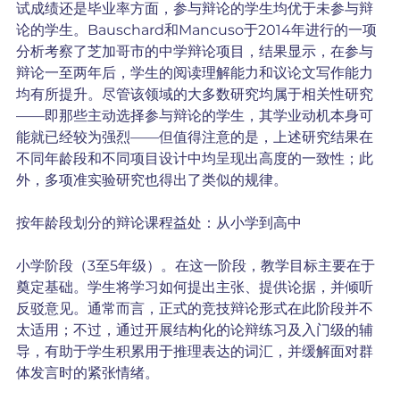
试成绩还是毕业率方面，参与辩论的学生均优于未参与辩
论的学生。Bauschard和Mancuso于2014年进行的一项
分析考察了芝加哥市的中学辩论项目，结果显示，在参与
辩论一至两年后，学生的阅读理解能力和议论文写作能力
均有所提升。尽管该领域的大多数研究均属于相关性研究
——即那些主动选择参与辩论的学生，其学业动机本身可
能就已经较为强烈——但值得注意的是，上述研究结果在
不同年龄段和不同项目设计中均呈现出高度的一致性；此
外，多项准实验研究也得出了类似的规律。
按年龄段划分的辩论课程益处：从小学到高中
小学阶段（3至5年级）。在这一阶段，教学目标主要在于
奠定基础。学生将学习如何提出主张、提供论据，并倾听
反驳意见。通常而言，正式的竞技辩论形式在此阶段并不
太适用；不过，通过开展结构化的论辩练习及入门级的辅
导，有助于学生积累用于推理表达的词汇，并缓解面对群
体发言时的紧张情绪。