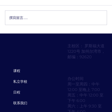
撰寫留言......
改写算抄袭吗？学生和家长需要了解的事
项
主校区： 罗斯福大道
1220号 加州尔湾市，
邮编：92620
课程
办公时间
私立学校
周一至周四：中午
12:00 至晚上 7:00
日程
周五：中午 12:00 至
下午 6:00
联系我们
周六：上午 9:30 至
下午 4:00