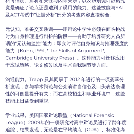
料可信度、辨析相关性与因果关系，以及识别统计数据究
竟是确证了论点还是遭到了误用的能力。这些技能与SAT
及ACT考试中“证据分析”部分的考查内容直接契合。
元认知。准备交叉质询——即辩论中学生必须在面临挑战
时为自身推理进行辩护的阶段——有助于培养研究人员所
谓的“元认知监控”能力：即实时评估自身知识与推理强度的
能力（Kuhn, 1991, *The Skills of Argument*, 
Cambridge University Press）。这种能力可迁移应用
于应试策略、论文修改以及学术自我调节等方面。
沟通能力。Trapp 及其同事于 2012 年进行的一项荟萃​​分
析发现，参与学术辩论与公众演讲自信心及口头表达条理
性的可衡量提升有关；而在高校招生和职业环境中，这些
技能正日益受到重视。
学业成果。美国国家辩论联盟（National Forensic 
League）2009年的一项研究对高中辩论员进行了跨年度
追踪，结果发现，无论是在平均绩点（GPA）、标准化考