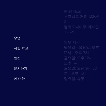
본 캠퍼스:
루즈벨트 거리 1220번
지
캘리포니아주 어바인
92620
수업
업무 시간
월요일 - 목요일: 오후
사립 학교
12시 - 오후 7시
금요일: 오후 12시 -
일정
오후 6시
토요일: 오전 9시 30
문의하기
분 - 오후 4시
일요일: 휴무
에 대한