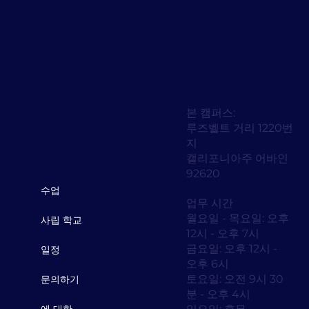
본 캠퍼스:
루즈벨트 거리 1220번
지
캘리포니아주 어바인
92620
수업
업무 시간
월요일 - 목요일: 오후
사립 학교
12시 - 오후 7시
금요일: 오후 12시 -
일정
오후 6시
토요일: 오전 9시 30
문의하기
분 - 오후 4시