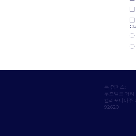
Cl
본 캠퍼스:
루즈벨트 거리 
캘리포니아주 
92620