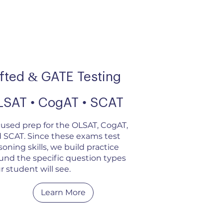
fted & GATE Testing
LSAT • CogAT • SCAT
used prep for the OLSAT, CogAT,
 SCAT. Since these exams test
soning skills, we build practice
und the specific question types
r student will see.
Learn More