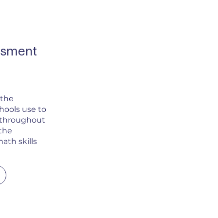
ssment
 the
ools use to
 throughout
the
ath skills