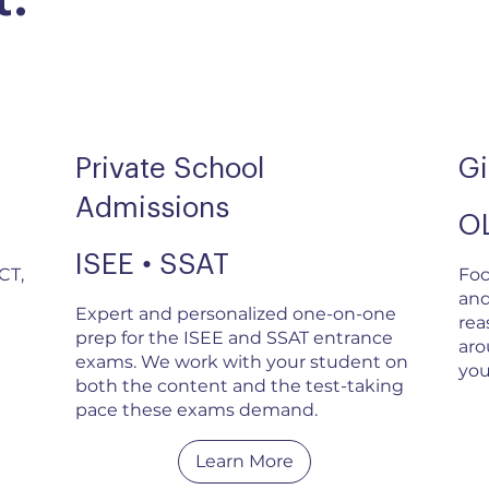
Private School
Gi
Admissions
O
ISEE • SSAT
CT,
Foc
and
Expert and personalized one-on-one
rea
prep for the ISEE and SSAT entrance
aro
exams. We work with your student on
you
both the content and the test-taking
pace these exams demand.
Learn More