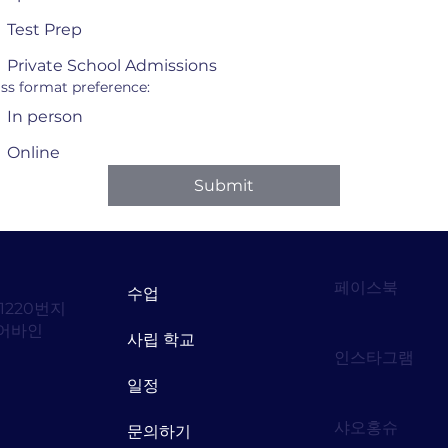
Test Prep
Private School Admissions
ass format preference:
In person
Online
Submit
페이스북
수업
1220번지
어바인
사립 학교
인스타그램
일정
샤오홍슈
문의하기