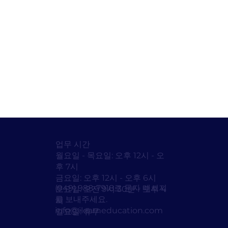
업무 시간
월요일 - 목요일: 오후 12시 - 오
후 7시
금요일: 오후 12시 - 오후 6시
(949) 988-7918로 문자 메시지
토요일: 오전 9시 30분 - 오후 4
를 보내주세요.
시
info@ilearneducation.com
일요일: 휴무