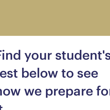
Find your student'
test below to see
how we prepare fo
t.